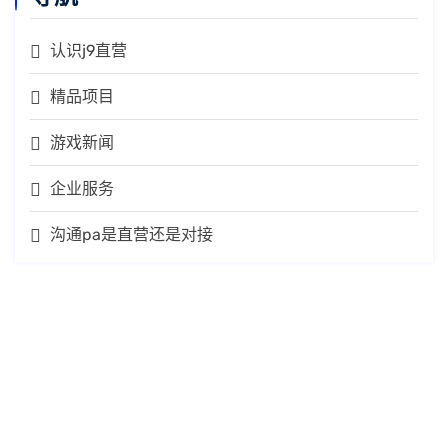
认识j9直营
精品项目
游戏新闻
企业服务
沟通pa是直营还是对接