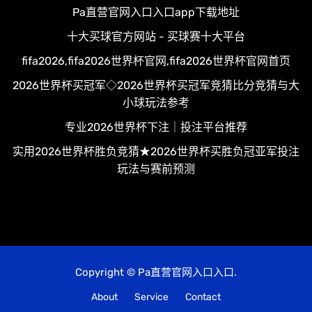
Pa直营官网入口入口app下载地址
十大买球官方网站 - 买球赛十大平台
fifa2026,fifa2026世界杯官网,fifa2026世界杯官网首页
2026世界杯买冠军◇2026世界杯买冠军竞猜比分竞猜与大
小球玩法参考
专业2026世界杯下注｜投注平台推荐
实用2026世界杯胜负竞猜★2026世界杯买胜负冠亚军投注
玩法与赛前预测
Copyright © Pa直营官网入口入口.
About
Service
Contact