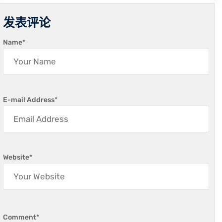
发表评论
Name
*
E-mail Address
*
Website
*
Comment
*