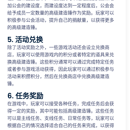
加公会的建设度，而建设度达到一定程度后，公会会
给予成员一定数量的高级建造锤作为奖励。玩家可以
积极参与公会活动，提升自己的捐献量，以获得更多
的高级建造锤。
5. 活动兑换
除了活动奖励之外，一些游戏活动还会设立兑换商
店，玩家可以使用游戏内的积分或者特定的道具来兑
换高级建造锤。这些积分通常可以通过完成特定任务
或者参与游戏活动获得，因此玩家可以通过积极参与
活动来积攒积分，然后在兑换商店中兑换高级建造
锤。
6. 任务奖励
在游戏中，玩家可以接受各种任务，完成任务后会获
得一定的奖励，其中可能包括高级建造锤。这些任务
可以是主线任务、支线任务、日常任务等，玩家可以
根据自己的情况选择适合自己的任务来完成，以获得