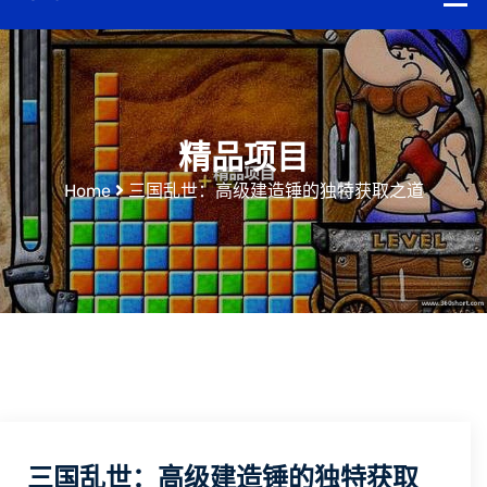
精品项目
Home
三国乱世：高级建造锤的独特获取之道
三国乱世：高级建造锤的独特获取