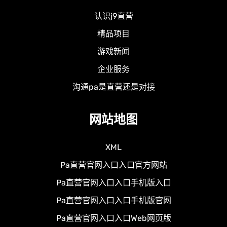
认识j9直营
精品项目
游戏新闻
企业服务
沟通pa是直营还是对接
网站地图
XML
Pa直营官网入口入口官方网站
Pa直营官网入口入口手机版入口
Pa直营官网入口入口手机版官网
Pa直营官网入口入口Web网页版