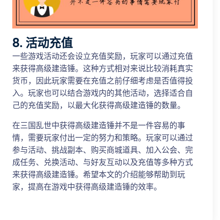
8. 活动充值
一些游戏活动还会设立充值奖励，玩家可以通过充值
来获得高级建造锤。这种方式相对来说比较消耗真实
货币，因此玩家需要在充值之前仔细考虑是否值得投
入。玩家也可以结合游戏内的其他活动，选择适合自
己的充值奖励，以最大化获得高级建造锤的数量。
在三国乱世中获得高级建造锤并不是一件容易的事
情，需要玩家付出一定的努力和策略。玩家可以通过
参与活动、挑战副本、购买商城道具、加入公会、完
成任务、兑换活动、与好友互动以及充值等多种方式
来获得高级建造锤。希望本文的介绍能够帮助到玩
家，提高在游戏中获得高级建造锤的效率。