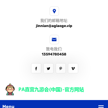
我们的邮箱地址:
jinnian@aglaoge.vip
致电我们:
13594780458