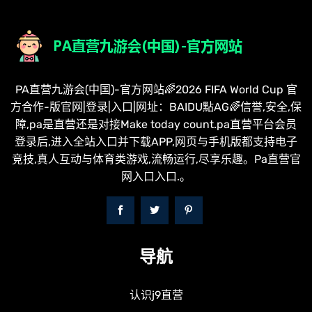
PA直营九游会(中国)-官方网站🌈2026 FIFA World Cup 官
方合作-版官网|登录|入口|网址：BAIDU點AG🌈信誉,安全,保
障,pa是直营还是对接Make today count.pa直营平台会员
登录后,进入全站入口并下载APP,网页与手机版都支持电子
竞技,真人互动与体育类游戏,流畅运行,尽享乐趣。Pa直营官
网入口入口.。
导航
认识j9直营