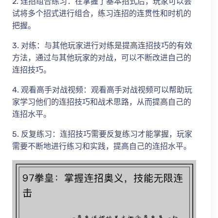
2. 连招组合练习：在掌握了基本招式后，玩家可以尝
试将多个招式进行组合，练习连招的连贯性和时机的
把握。
3. 对练：与其他玩家进行对练是提高连招技巧的有效
方法，通过与其他玩家的对战，可以不断改进自己的
连招技巧。
4. 观看高手对战视频：观看高手对战视频可以帮助玩
家学习他们的连招技巧和战术思路，从而提高自己的
连招水平。
5. 反复练习：连招技巧需要反复练习才能掌握，玩家
需要不断地进行练习和实践，提高自己的连招水平。