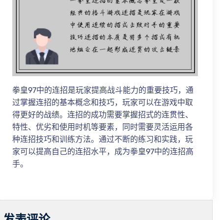
拳皇97中的连招是玩家提高战斗能力的重要技巧，通
过掌握连招的基本概念和技巧，玩家可以在游戏中取
得更好的战绩。连招的成功需要掌握招式的连贯性、
特性、优劣和使用时机等要素，同时需要灵活运用各
种连招技巧和训练方法。通过不断的练习和实践，玩
家可以提高自己的连招水平，成为拳皇97中的连招高
手。
发表评论