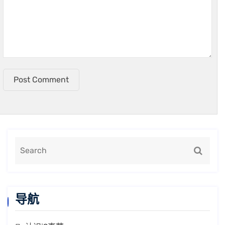
Post Comment
导航