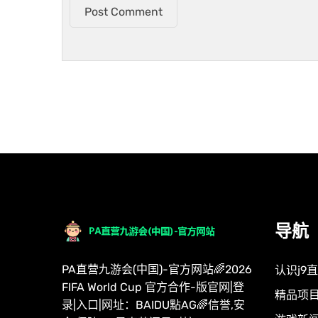
Post Comment
导航
PA直营九游会(中国)-官方网站🌈2026
认识j9
FIFA World Cup 官方合作-版官网|登
精品项
录|入口|网址：BAIDU點AG🌈信誉,安